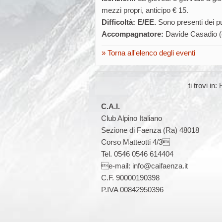
mezzi propri, anticipo € 15.
Difficoltà: E/EE.
Sono presenti dei pu
Accompagnatore:
Davide Casadio (
Torna all'elenco degli eventi
ti trovi in:
C.A.I.
Club Alpino Italiano
Sezione di Faenza (Ra) 48018
Corso Matteotti 4/3
Tel. 0546 0546 614404
e-mail: info@caifaenza.it
C.F. 90000190398
P.IVA 00842950396