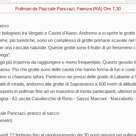
Pullman da Piazzale Pancrazi, Faenza (RA) Ore 7,30
sasso
e bolognesi tra Vergato e Castel d'Aiano. Andremo a scoprire le grott
ime, più turistiche, sono un complesso di grotte primarie scavate nel 
no una cascata naturale. Queste grotte sono il frutto di un fenomeno 
ponga”.
ogo più impervio da raggiungere e meno frequentato. Questo geosito è f
rasasso. Più che grotte sono delle cavità che hanno forma di fori e cunico
e si chiamano tafoni. Partiremo nei pressi delle grotte di Labante a 5
ratti di strada, andremo alle grotte di Soprasasso a 600 metri di altitud
rasporto in pullman fino ad un massimo di trenta partecipanti, ulteriori 
ogna - A1 uscita Casalecchio di Reno - Sasso Marconi - Marzabotto - 
ale Pancrazi, pranzo al sacco
ometri)
dì 12 febbraio fino al raggiungimento dei 30 posti previsti nel pullman,