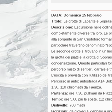
DATA: Domenica 15 febbraio
Titolo:
Le grotte di Labante e Sopra
Descrizione:
Escursione nelle collin
completamente diverse tra loro. Le pr
alla sorgente di San Cristoforo forma
particolare travertino denominato “s
Le seconde grotte si trovano in un lu
la grotta dei piatti e la grotta di Sop
condensazione. Queste particolari form
percorso misto di sentieri, carraie e t
L'uscita è prevista con l'utilizzo del t
Percorso in auto: autostrada A14 Bol
1,30, 110 chilometri da Faenza.
Partenza:
ore 7,30, pullman da Piazz
Tempi:
ore 5,00 più le soste. (12 chil
Dislivello:
700 metri
Iscrizioni:
da giovedì 8 gennaio a giove