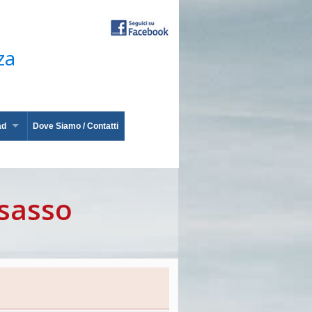
za
ad
Dove Siamo / Contatti
asasso