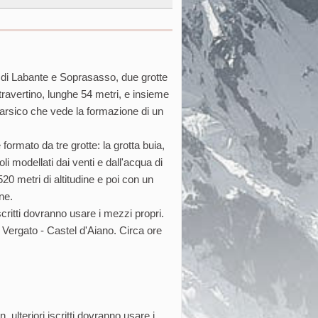
e di Labante e Soprasasso, due grotte
travertino, lunghe 54 metri, e insieme
carsico che vede la formazione di un
ormato da tre grotte: la grotta buia,
li modellati dai venti e dall'acqua di
20 metri di altitudine e poi con un
ine.
iscritti dovranno usare i mezzi propri.
Vergato - Castel d'Aiano. Circa ore
 ulteriori iscritti dovranno usare i