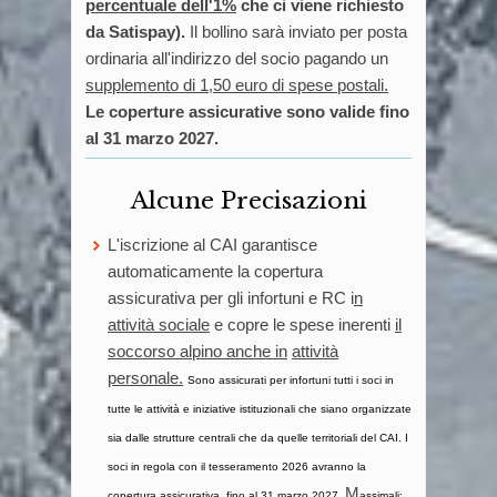
percentuale dell'1%
che ci viene richiesto
da Satispay).
Il bollino sarà inviato per posta
ordinaria all'indirizzo del socio pagando un
supplemento di 1,50 euro di spese postali.
Le coperture assicurative sono valide fino
al 31 marzo 2027.
Alcune Precisazioni
L'iscrizione al CAI garantisce
automaticamente la copertura
assicurativa per gli infortuni e RC i
n
attività sociale
e copre le spese inerenti
il
soccorso alpino anche in
attività
personale.
Sono assicurati per infortuni tutti i soci in
tutte le attività e iniziative istituzionali che siano organizzate
sia dalle strutture centrali che da quelle territoriali del CAI.
I
soci in regola con il tesseramento 2026 avranno la
M
copertura assicurativa fino al 31 marzo 2027.
assimali: