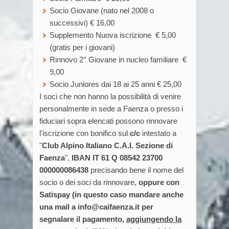
Socio Giovane (nato nel 2008 o
successivi) € 16,00
Supplemento Nuova iscrizione € 5,00
(gratis per i giovani)
Rinnovo 2° Giovane in nucleo familiare €
9,00
Socio Juniores dai 18 ai 25 anni € 25,00
I soci che non hanno la possibilità di venire
personalmente in sede a Faenza o presso i
fiduciari sopra elencati possono rinnovare
l'iscrizione con bonifico sul
c/c
intestato a
"
Club Alpino Italiano C.A.I. Sezione di
Faenza
",
IBAN IT 61 Q 08542 23700
000000086438
precisando bene il nome del
socio o dei soci da rinnovare,
oppure con
Satispay (in questo caso mandare anche
una mail a info@caifaenza.it per
segnalare il pagamento,
aggiungendo la