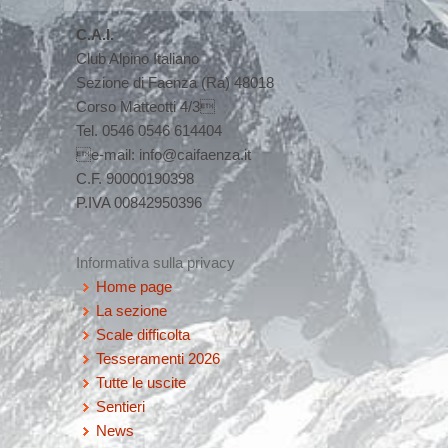
C.A.I.
Club Alpino Italiano
Sezione di Faenza (Ra) 48018
Corso Matteotti 4/3
Tel. 0546 0546 614404
e-mail: info@caifaenza.it
C.F. 90000190398
P.IVA 00842950396
Informativa sulla privacy
Home page
La sezione
Scale difficolta
Tesseramenti 2026
Tutte le uscite
Sentieri
News